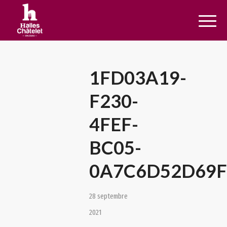
1FD03A19-
F230-
4FEF-
BC05-
0A7C6D52D69
28 septembre
2021