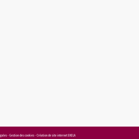
égales
-
Gestion des cookies
-
Création de site internet EKELA