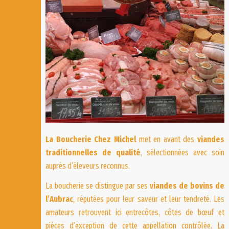
La Boucherie Chez Michel
met en avant des
viandes
traditionnelles de qualité
, sélectionnées avec soin
auprès d’éleveurs reconnus.
La boucherie se distingue par ses
viandes de bovins de
l’Aubrac
, réputées pour leur saveur et leur tendreté. Les
amateurs retrouvent ici entrecôtes, côtes de bœuf et
pièces d’exception de cette appellation contrôlée. La