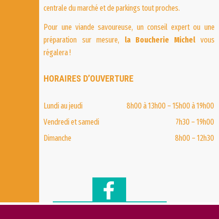
centrale du marché et de parkings tout proches.
Pour une viande savoureuse, un conseil expert ou une
préparation sur mesure,
la Boucherie Michel
vous
régalera !
HORAIRES D’OUVERTURE
Lundi au jeudi
8h00 à 13h00 – 15h00 à 19h00
Vendredi et samedi
7h30 – 19h00
Dimanche
8h00 – 12h30