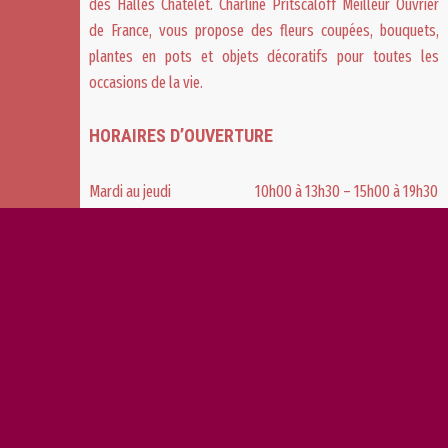
des Halles Châtelet
. Charline Pritscaloff Meilleur Ouvrier
de France, vous propose des fleurs coupées, bouquets,
plantes en pots et objets décoratifs pour toutes les
occasions de la vie.
HORAIRES D’OUVERTURE
Mardi au jeudi
10h00 à 13h30 – 15h00 à 19h30
Vendredi
10h00 – 19h30
Samedi
9h00 – 19h30
Dimanche
09h30 – 13h00
Fermé le lundi