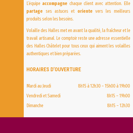
L’équipe
accompagne
chaque client avec attention. Elle
partage
ses astuces et
oriente
vers les meilleurs
produits selon les besoins.
Volaille des Halles
met en avant la qualité, la fraîcheur et le
travail artisanal. Le comptoir reste une adresse essentielle
des Halles Châtelet pour tous ceux qui aiment les volailles
authentiques et bien préparées.
HORAIRES D’OUVERTURE
Mardi au Jeudi
8h15 à 12h30 – 15h00 à 19h00
Vendredi et Samedi
8h15 – 19h00
Dimanche
8h15 – 12h30