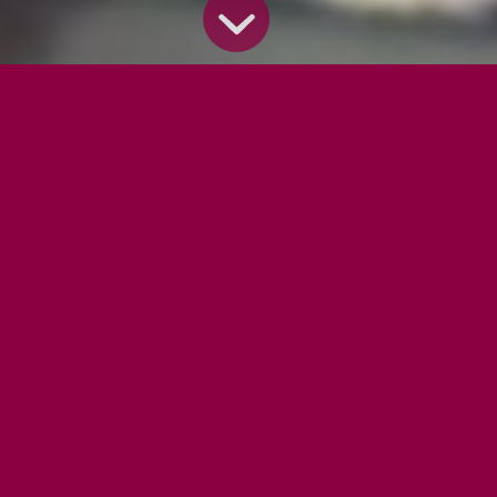
🌸 FÊTE DES MÈRES : TROUVEZ
LE CADEAU PARFAIT AUX
HALLES CHÂTELET !🌸